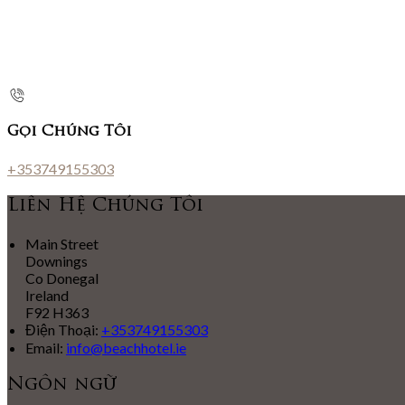
Gọi Chúng Tôi
+353749155303
Liên Hệ Chúng Tôi
Main Street
Downings
Co Donegal
Ireland
F92 H363
Điện Thoại
:
+353749155303
Email:
info@beachhotel.ie
Ngôn ngữ