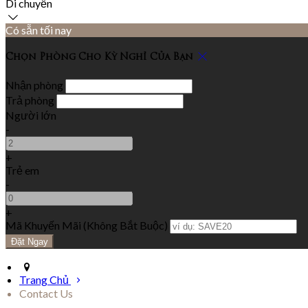
Di chuyển
Có sẵn tối nay
Chọn Phòng Cho Kỳ Nghỉ Của Bạn
Nhận phòng
Trả phòng
Người lớn
-
+
Trẻ em
-
+
Mã Khuyến Mãi
(
Không Bắt Buộc
)
Trang Chủ
Contact Us