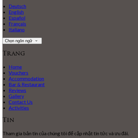
Deutsch
English
Español
Français
Italiano
Chọn ngôn ngữ
Trang
Home
Vouchers
Accommodation
Bar & Restaurant
Reviews
Gallery
Contact Us
Activities
Tin
Tham gia bản tin của chúng tôi để cập nhật tin tức và ưu đãi.