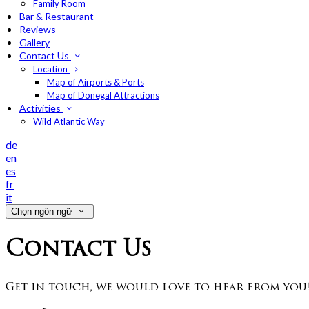
Family Room
Bar & Restaurant
Reviews
Gallery
Contact Us
Location
Map of Airports & Ports
Map of Donegal Attractions
Activities
Wild Atlantic Way
de
en
es
fr
it
Chọn ngôn ngữ
Contact Us
Get in touch, we would love to hear from you