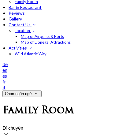
Family Room
Bar & Restaurant
Reviews
Gallery
Contact Us
Location
Map of Airports & Ports
Map of Donegal Attractions
Activities
Wild Atlantic Way
de
en
es
fr
it
Chọn ngôn ngữ
Family Room
Di chuyển