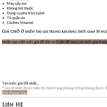
Máy sấy tóc
Không hút thuốc
Dụng cụ pha trà/cà phê
Tủ quần áo
Clothes Steamer
Giá chỗ ở
(hiển thị giá trong khoảng thời gian 30 ng
Nhấn vào một mức giá để đặt nó
Cuộn để xem các mức giá trong
Tìm mức giá tốt nhất…
* Giá rẻ nhất được hiển thị, tình trạng phòng trống không được đả
Đặt Phòng Này
Liên Hệ