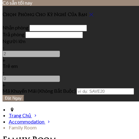
Có sẵn tối nay
Chọn Phòng Cho Kỳ Nghỉ Của Bạn
Nhận phòng
Trả phòng
Người lớn
-
+
Trẻ em
-
+
Mã Khuyến Mãi
(
Không Bắt Buộc
)
Trang Chủ
Accommodation
Family Room