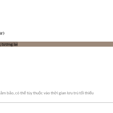
ày)
 tương lai
m bảo, có thể tùy thuộc vào thời gian lưu trú tối thiểu