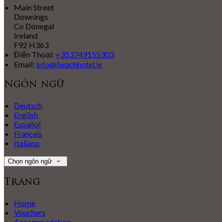
Main Street
Downings
Co Donegal
Ireland
F92 H363
Điện Thoại
:
+353749155303
Email:
info@beachhotel.ie
Ngôn ngữ
Deutsch
English
Español
Français
Italiano
Chọn ngôn ngữ
Trang
Home
Vouchers
Accommodation